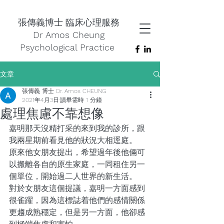
張傳義博士 臨床心理服務
Dr Amos Cheung
Psychological Practice
文章
張傳義 博士 Dr. Amos CHEUNG
2021年4月3日
讀畢需時 1 分鐘
處理焦慮不靠想像
嘉明那天沒精打采的來到我的診所，跟
我兩星期前看見他的狀況大相逕庭。
原來他女朋友提出，希望過年後他倆可
以搬離各自的原生家庭，一同租住另一
個單位，開始過二人世界的新生活。
對於女朋友這個提議，嘉明一方面感到
很雀躍，因為這標誌着他們的感情關係
更趨成熟穩定，但是另一方面，他卻感