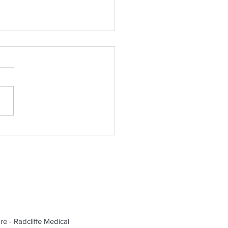
出前告白》：與郭羨妮探
學會愛自己」的深度對話
re - Radcliffe Medical