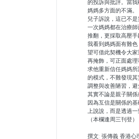
的投訴與批評。當我
媽媽多方面的不滿。
兒子訴說，這已不是
一次媽媽都在治療師
推翻，更採取高壓手
我看到媽媽面有難色
望可借此契機令大家
再掩飾，可正面處理
求他重新信任媽媽所
的模式，不難發現其
調整與改善陋習，避
其實不論是親子關係
因為互信是關係的基
上說說，而是透過一
（本欄逢周三刊登）
撰文: 張傳義 香港