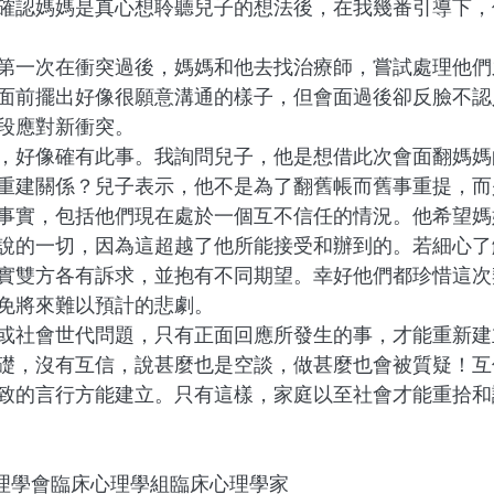
確認媽媽是真心想聆聽兒子的想法後，在我幾番引導下，
第一次在衝突過後，媽媽和他去找治療師，嘗試處理他們
面前擺出好像很願意溝通的樣子，但會面過後卻反臉不認
段應對新衝突。
，好像確有此事。我詢問兒子，他是想借此次會面翻媽媽
重建關係？兒子表示，他不是為了翻舊帳而舊事重提，而
事實，包括他們現在處於一個互不信任的情況。他希望媽
說的一切，因為這超越了他所能接受和辦到的。若細心了
實雙方各有訴求，並抱有不同期望。幸好他們都珍惜這次
免將來難以預計的悲劇。
或社會世代問題，只有正面回應所發生的事，才能重新建
礎，沒有互信，說甚麼也是空談，做甚麼也會被質疑！互
致的言行方能建立。只有這樣，家庭以至社會才能重拾和
心理學會臨床心理學組臨床心理學家