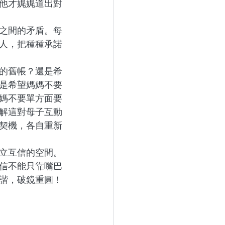
他才娓娓道出對
之間的矛盾。每
人，把種種承諾
的舊帳？還是希
是希望媽媽不要
媽不要單方面要
解這對母子互動
契機，各自重新
立互信的空間。
信不能只靠嘴巴
諧，破鏡重圓！