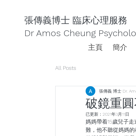
張傳義博士 臨床心理服務
Dr Amos Cheung Psycholog
主頁
簡介
All Posts
張傳義 博士 Dr. Am
破鏡重圓
已更新：
2021年3月11日
媽媽帶着15歲兒子
難，他不聽從媽媽的