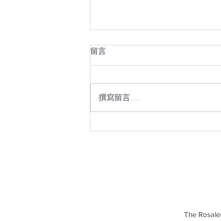
留言
撰寫留言......
《日出前告白》：動物輔助治
療——寵物，我們心靈的無聲
戰友
The Rosales