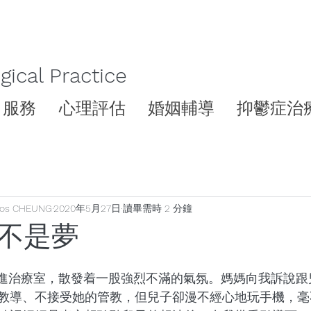
ical Practice
服務
心理評估
婚姻輔導
抑鬱症治
os CHEUNG
2020年5月27日
讀畢需時 2 分鐘
不是夢
走進治療室，散發着一股強烈不滿的氣氛。媽媽向我訴說跟
教導、不接受她的管教，但兒子卻漫不經心地玩手機，毫