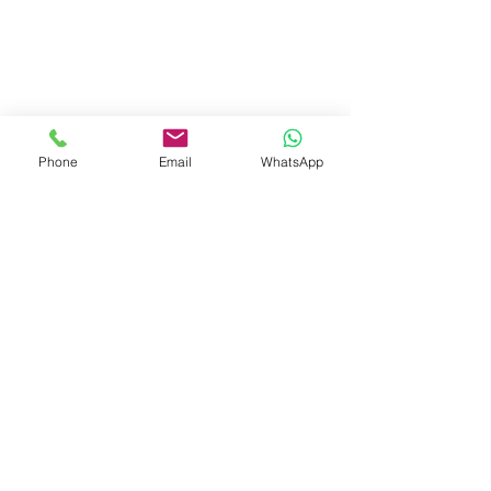
Phone
Email
WhatsApp
留言
數位時代下的關係內耗
撰寫留言......
《日出前告白》
妮探討「學會愛